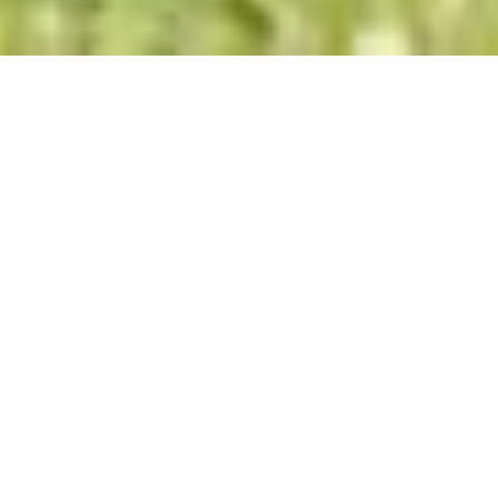
Ein herzliches Grüß Gott vom
Trachten- und Heimatverein
Altstädten!
Unser Trachtenverein entstand im Jahre 1919 durch 24
junge Männer aus Altstädten. Inzwischen zählen wir
über 390 Mitglieder und veranstalten jedes Jahr neben
Sommerfesten verschiedene Veranstaltungen.
Angefangen mit dem Boarzarball - dem Faschingsball
der Altstädter Vereine, unserer Trachtenmesse bis hin
zu abwechslungsreichen, musikalischen Abenden.
Hier erfahren Sie alles über die Aufgaben und
Tätigkeiten des Trachtenvereins, Wissenswertes der